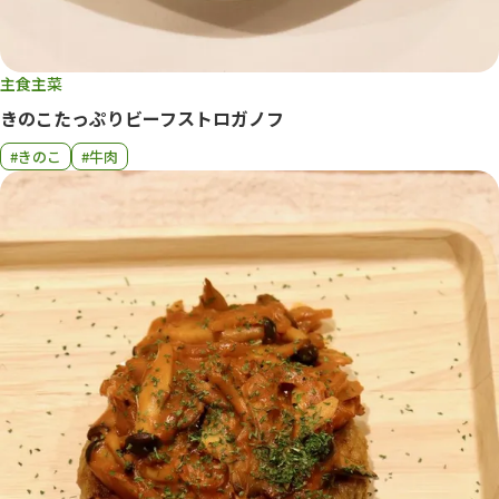
主食
主菜
きのこたっぷりビーフストロガノフ
#きのこ
#牛肉