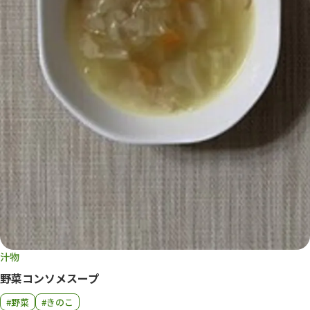
汁物
野菜コンソメスープ
#野菜
#きのこ