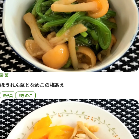
副菜
ほうれん草となめこの梅あえ
#野菜
#きのこ