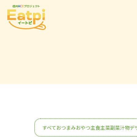
すべて
おつまみ
おやつ
主食
主菜
副菜
汁物
デ