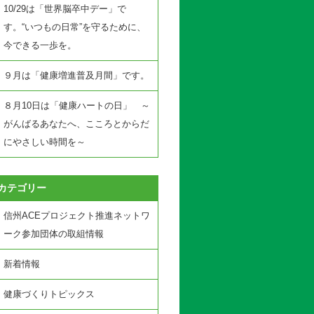
10/29は「世界脳卒中デー」で
す。“いつもの日常”を守るために、
今できる一歩を。
９月は「健康増進普及月間」です。
８月10日は「健康ハートの日」 ～
がんばるあなたへ、こころとからだ
にやさしい時間を～
カテゴリー
信州ACEプロジェクト推進ネットワ
ーク参加団体の取組情報
新着情報
健康づくりトピックス