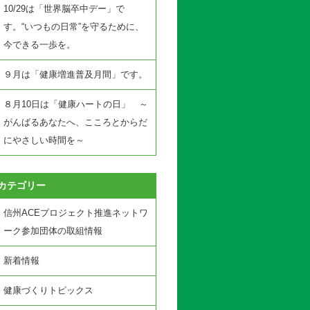
10/29は「世界脳卒中デー」で
す。“いつもの日常”を守るために、
今できる一歩を。
９月は「健康増進普及月間」です。
８月10日は「健康ハートの日」 ～
がんばるあなたへ、こころとからだ
にやさしい時間を～
カテゴリー
信州ACEプロジェクト推進ネットワ
ーク参加団体の取組情報
新着情報
健康づくりトピックス