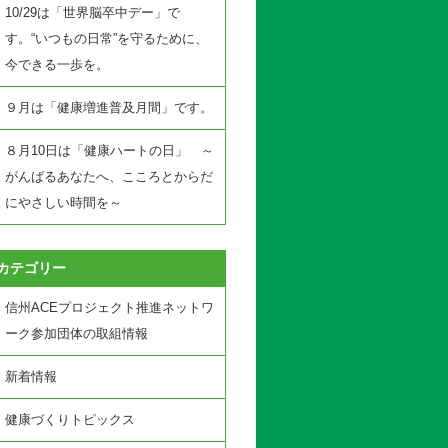
10/29は「世界脳卒中デー」で
す。“いつもの日常”を守るために、
今できる一歩を。
９月は「健康増進普及月間」です。
８月10日は「健康ハートの日」 ～
がんばるあなたへ、こころとからだ
にやさしい時間を～
カテゴリー
信州ACEプロジェクト推進ネットワ
ーク参加団体の取組情報
新着情報
健康づくりトピックス