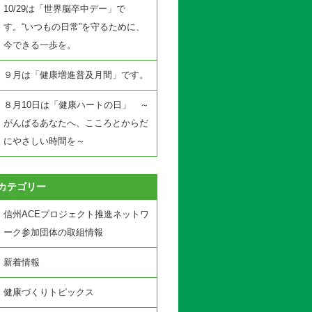
10/29は「世界脳卒中デー」で
す。“いつもの日常”を守るために、
今できる一歩を。
９月は「健康増進普及月間」です。
８月10日は「健康ハートの日」 ～
がんばるあなたへ、こころとからだ
にやさしい時間を～
カテゴリー
信州ACEプロジェクト推進ネットワ
ーク参加団体の取組情報
新着情報
健康づくりトピックス