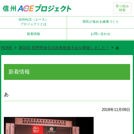
取り組み
検索
信州ACE（エース）
県民が進める健康づくり
プロジェクトとは
新着情報
お問い合わせ
HOME
>
第50回 長野県食生活改善推進大会を開催しました！
>
あ
新着情報
あ
2018年11月09日