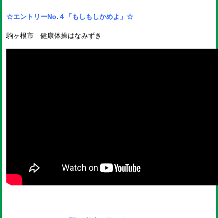
☆エントリーNo.４
「もしもしかめよ」☆
駒ヶ根市 健康体操はなみずき