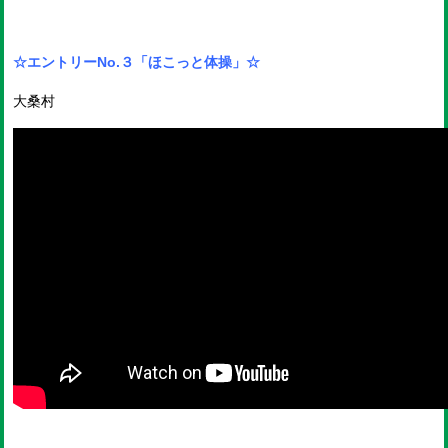
☆エントリーNo.３
「ほこっと体操」☆
大桑村