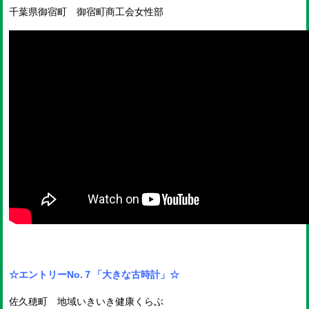
千葉県御宿町 御宿町商工会女性部
☆エントリーNo.７
「大きな古時計」☆
佐久穂町 地域いきいき健康くらぶ