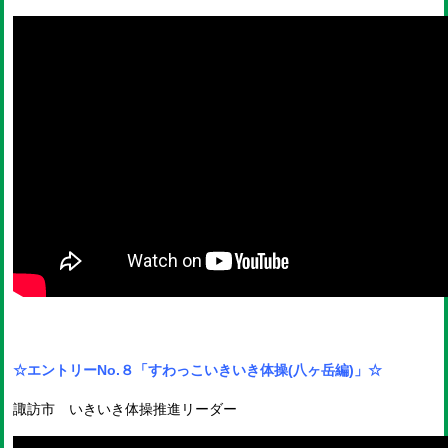
☆エントリーNo.８
「すわっこいきいき体操(八ヶ岳編)」☆
諏訪市 いきいき体操推進リーダー