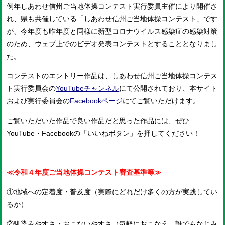
例年しあわせ信州ご当地体操コンテスト実行委員主催により開催さ
れ、県も共催している「しあわせ信州ご当地体操コンテスト」です
が、今年度も昨年度と同様に新型コロナウイルス感染症の感染対策
のため、ウェブ上でのビデオ発表コンテストとすることとなりまし
た。
コンテストのエントリー作品は、しあわせ信州ご当地体操コンテス
ト実行委員会の
YouTubeチャンネル
にて公開されており、本サイト
および実行委員会の
Facebookページ
にてご覧いただけます。
ご覧いただいた作品で良い作品だと思った作品には、ぜひ
YouTube・Facebookの「いいねボタン」を押してください！
≪令和４年度ご当地体操コンテスト審査基準等≫
①地域への定着度・普及度（実際にどれだけ多くの方が実践してい
るか）
②馴染みやすさ・おこないやすさ（気軽におこなえ、誰でもなじみ