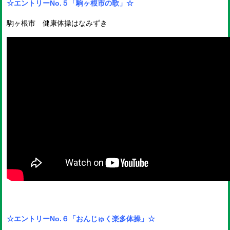
☆エントリーNo.５
「駒ヶ根市の歌」☆
駒ヶ根市 健康体操はなみずき
☆エントリーNo.６
「おんじゅく楽多体操」☆