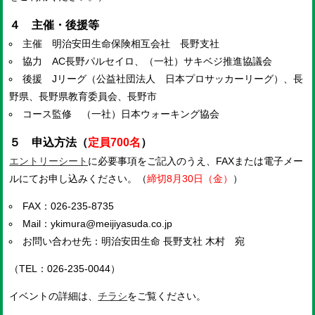
４ 主催・後援等
主催 明治安田生命保険相互会社 長野支社
協力 AC長野パルセイロ、（一社）サキベジ推進協議会
後援 Jリーグ（公益社団法人 日本プロサッカーリーグ）、長
野県、長野県教育委員会、長野市
コース監修 （一社）日本ウォーキング協会
５ 申込方法（
定員700名
）
エントリーシート
に必要事項をご記入のうえ、FAXまたは電子メー
ルにてお申し込みください。（
締切8月30日（金）
）
FAX：026-235-8735
Mail：ykimura@meijiyasuda.co.jp
お問い合わせ先：明治安田生命 長野支社 木村 宛
（TEL：026-235-0044）
イベントの詳細は、
チラシ
をご覧ください。