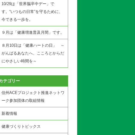
10/29は「世界脳卒中デー」で
す。“いつもの日常”を守るために、
今できる一歩を。
９月は「健康増進普及月間」です。
８月10日は「健康ハートの日」 ～
がんばるあなたへ、こころとからだ
にやさしい時間を～
カテゴリー
信州ACEプロジェクト推進ネットワ
ーク参加団体の取組情報
新着情報
健康づくりトピックス