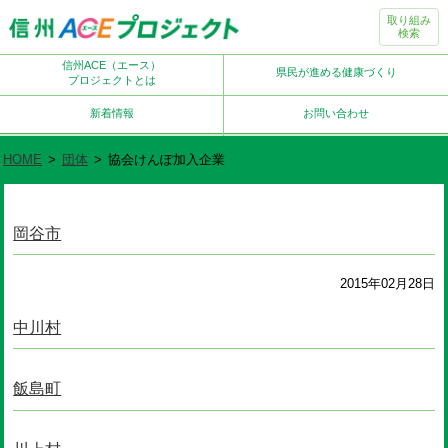
取り組み
検索
信州ACE（エース）
県民が進める健康づくり
プロジェクトとは
新着情報
お問い合わせ
HOME
>
団体
>
協会けんぽ加入企業
岡谷市
2015年02月28日
中川村
飯島町