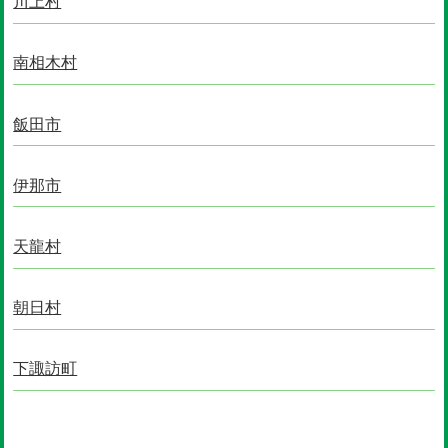
川上村
南相木村
飯田市
伊那市
天龍村
朝日村
下諏訪町