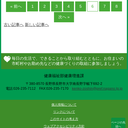
« 前へ
1
2
3
4
5
6
7
8
次へ »
古い記事へ
新しい記事へ
健康福祉部健康増進課
〒380-8570 長野県長野市大字南長野字幅下692-2
電話:026-235-7112 FAX:026-235-7170
kenko-zoshin@pref.nagano.lg.jp
個人情報について
リンクについて
このサイトの考え方
ページの先
ウェブアクセシビリティ方針
頭へ