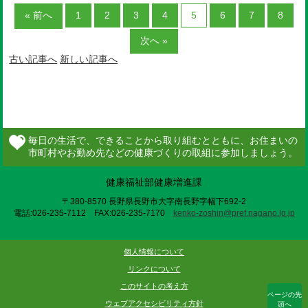
« 前へ
1
2
3
4
5
6
7
8
次へ »
古い記事へ
新しい記事へ
健康福祉部健康増進課
〒380-8570 長野県長野市大字南長野字幅下692-2
電話:026-235-7112 FAX:026-235-7170
kenko-zoshin@pref.nagano.lg.jp
個人情報について
リンクについて
このサイトの考え方
ページの先
ウェブアクセシビリティ方針
頭へ