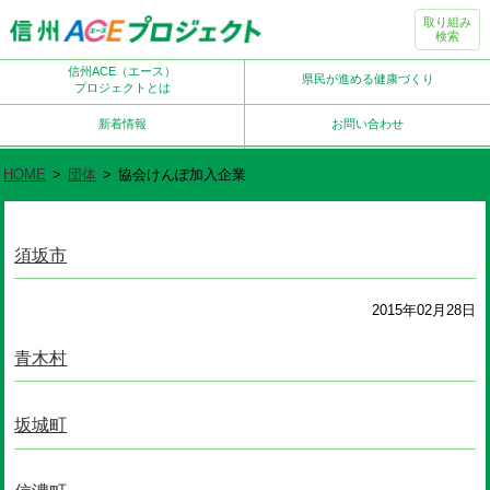
取り組み
検索
信州ACE（エース）
県民が進める健康づくり
プロジェクトとは
新着情報
お問い合わせ
HOME
>
団体
>
協会けんぽ加入企業
須坂市
2015年02月28日
青木村
坂城町