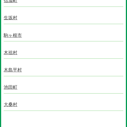
信濃町
生坂村
駒ヶ根市
木祖村
木島平村
池田町
大桑村