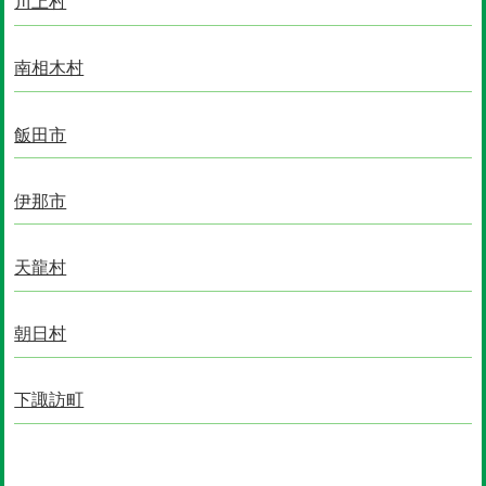
川上村
南相木村
飯田市
伊那市
天龍村
朝日村
下諏訪町