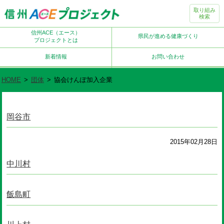
取り組み
検索
信州ACE（エース）
県民が進める健康づくり
プロジェクトとは
新着情報
お問い合わせ
HOME
>
団体
>
協会けんぽ加入企業
岡谷市
2015年02月28日
中川村
飯島町