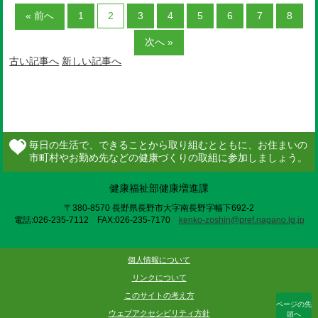
« 前へ
1
2
3
4
5
6
7
8
次へ »
古い記事へ
新しい記事へ
健康福祉部健康増進課
〒380-8570 長野県長野市大字南長野字幅下692-2
電話:026-235-7112 FAX:026-235-7170
kenko-zoshin@pref.nagano.lg.jp
個人情報について
リンクについて
このサイトの考え方
ページの先
ウェブアクセシビリティ方針
頭へ