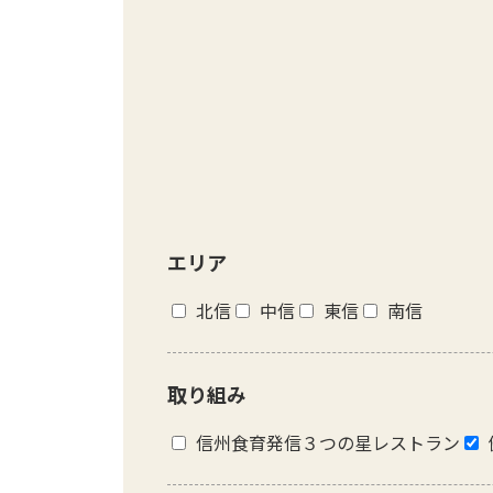
エリア
北信
中信
東信
南信
取り組み
信州食育発信３つの星レストラン