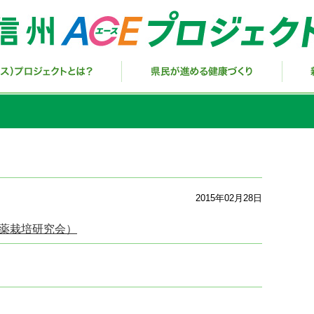
2015年02月28日
薬栽培研究会）