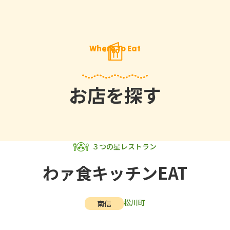
Where to Eat
お店を探す
３つの星レストラン
わァ食キッチンEAT
松川町
南信