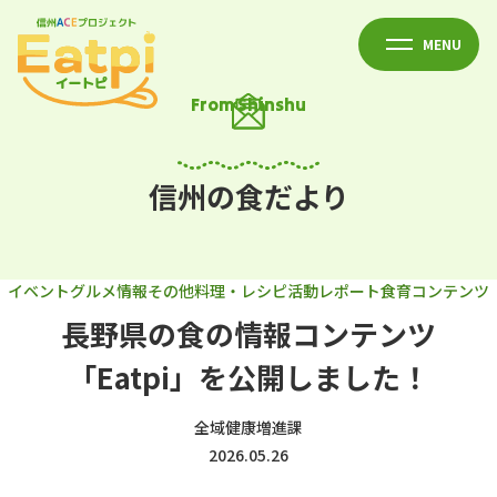
MENU
From Shinshu
信州の食だより
イベント
グルメ情報
その他
料理・レシピ
活動レポート
食育コンテンツ
長野県の食の情報コンテンツ
「Eatpi」を公開しました！
全域
健康増進課
2026.05.26