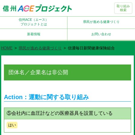
取り組み
検索
信州ACE（エース）
県民が進める健康づくり
プロジェクトとは
新着情報
お問い合わせ
HOME
>
県民が進める健康づくり
>
信濃毎日新聞健康保険組合
団体名／企業名は非公開
Action：運動に関する取り組み
⑤会社内に血圧計などの医療器具を設置している
はい