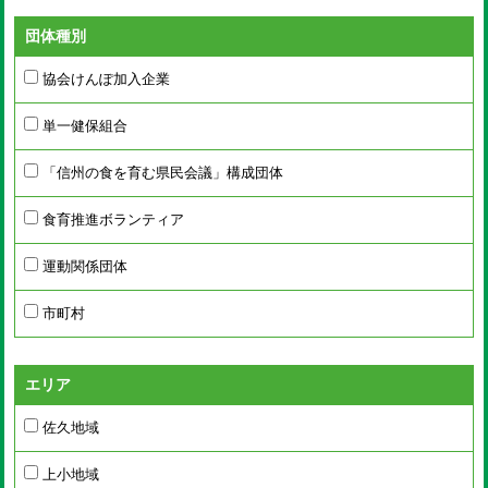
団体種別
協会けんぽ加入企業
単一健保組合
「信州の食を育む県民会議」構成団体
食育推進ボランティア
運動関係団体
市町村
エリア
佐久地域
上小地域