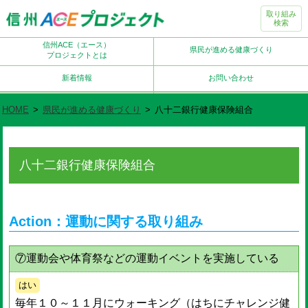
取り組み
検索
信州ACE（エース）
県民が進める健康づくり
プロジェクトとは
新着情報
お問い合わせ
HOME
>
県民が進める健康づくり
>
八十二銀行健康保険組合
八十二銀行健康保険組合
Action：運動に関する取り組み
⑦運動会や体育祭などの運動イベントを実施している
はい
毎年１０～１１月にウォーキング（はちにチャレンジ健