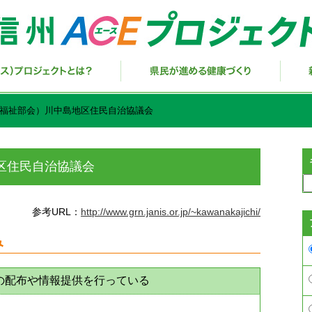
康福祉部会）川中島地区住民自治協議会
区住民自治協議会
参考URL：
http://www.grn.janis.or.jp/~kawanakajichi/
み
の配布や情報提供を行っている