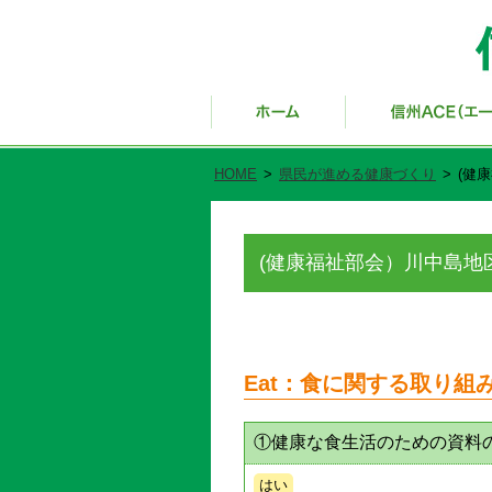
HOME
>
県民が進める健康づくり
>
(健
(健康福祉部会）川中島地
Eat：食に関する取り組
①健康な食生活のための資料
はい