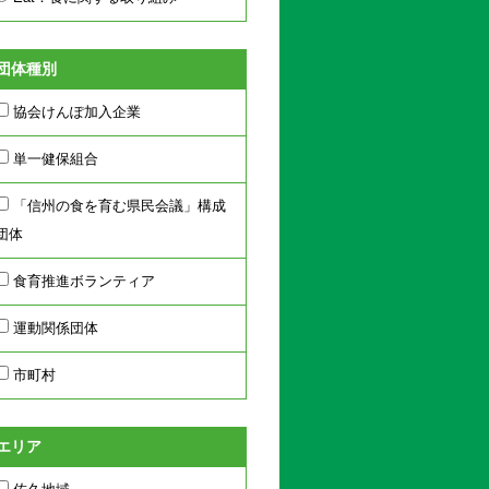
団体種別
協会けんぽ加入企業
単一健保組合
「信州の食を育む県民会議」構成
団体
食育推進ボランティア
運動関係団体
市町村
エリア