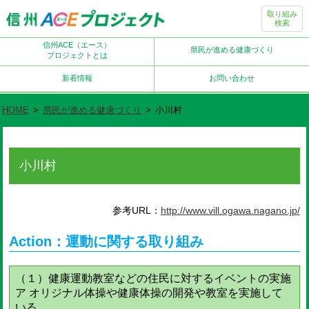
取り組み
検索
信州ACE（エース）
県民が進める健康づくり
プロジェクトとは
新着情報
お問い合わせ
HOME
>
県民が進める健康づくり
>
小川村
小川村
参考URL：
http://www.vill.ogawa.nagano.jp/
Action：運動に関する取り組み
（１）健康運動教室などの住民に対するイベントの実施
ア オリジナル体操や健康体操の開発や教室を実施して
いる