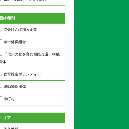
団体種別
協会けんぽ加入企業
単一健保組合
「信州の食を育む県民会議」構成
団体
食育推進ボランティア
運動関係団体
市町村
エリア