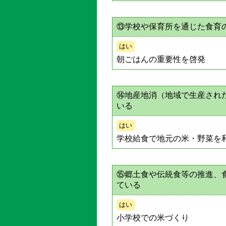
⑬学校や保育所を通じた食育
はい
朝ごはんの重要性を啓発
⑭地産地消（地域で生産され
いる
はい
学校給食で地元の米・野菜を
⑮郷土食や伝統食等の推進、
ている
はい
小学校での米づくり