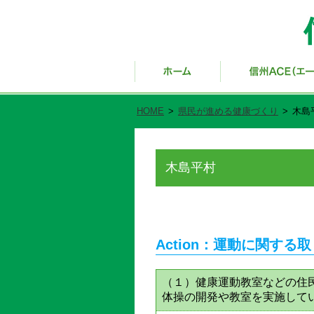
HOME
>
県民が進める健康づくり
>
木島
木島平村
Action：運動に関する
（１）健康運動教室などの住
体操の開発や教室を実施して