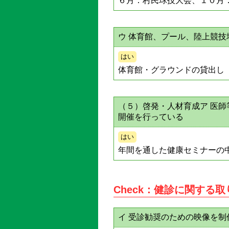
６月：村民球技大会、１０月
ウ 体育館、プール、陸上競
はい
体育館・グラウンドの貸出し
（５）啓発・人材育成ア 医
開催を行っている
はい
年間を通した健康セミナーの
Check：健診に関する
イ 受診勧奨のための映像を制