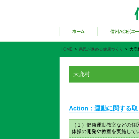
HOME
>
県民が進める健康づくり
>
大鹿
大鹿村
Action：運動に関する
（１）健康運動教室などの住
体操の開発や教室を実施して