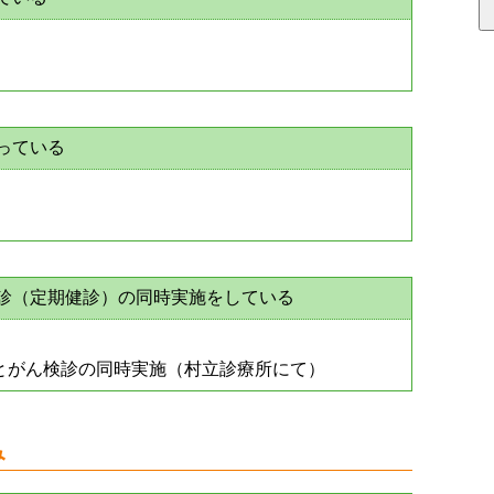
っている
健診（定期健診）の同時実施をしている
とがん検診の同時実施（村立診療所にて）
み