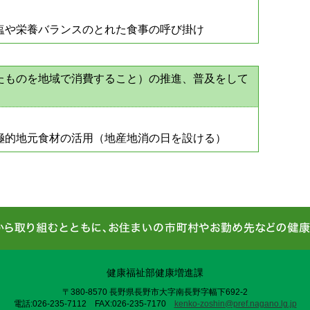
塩や栄養バランスのとれた食事の呼び掛け
たものを地域で消費すること）の推進、普及をして
極的地元食材の活用（地産地消の日を設ける）
健康福祉部健康増進課
〒380-8570 長野県長野市大字南長野字幅下692-2
電話:026-235-7112 FAX:026-235-7170
kenko-zoshin@pref.nagano.lg.jp