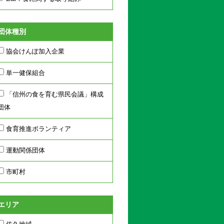
団体種別
協会けんぽ加入企業
単一健保組合
「信州の食を育む県民会議」構成
団体
食育推進ボランティア
運動関係団体
市町村
エリア