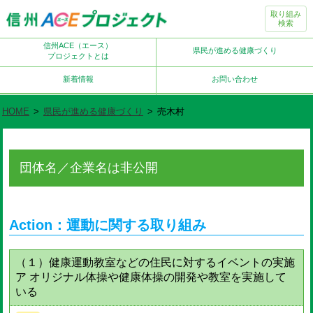
取り組み
検索
信州ACE（エース）
県民が進める健康づくり
プロジェクトとは
新着情報
お問い合わせ
HOME
>
県民が進める健康づくり
>
売木村
団体名／企業名は非公開
Action：運動に関する取り組み
（１）健康運動教室などの住民に対するイベントの実施
ア オリジナル体操や健康体操の開発や教室を実施して
いる