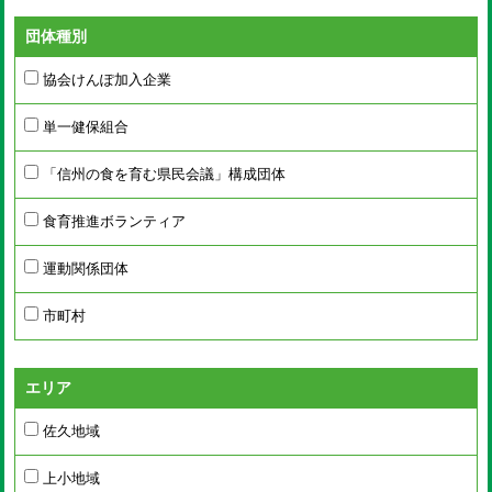
団体種別
協会けんぽ加入企業
単一健保組合
「信州の食を育む県民会議」構成団体
食育推進ボランティア
運動関係団体
市町村
エリア
佐久地域
上小地域