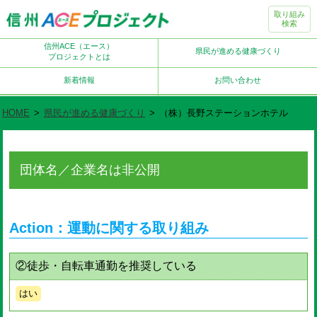
取り組み
検索
信州ACE（エース）
県民が進める健康づくり
プロジェクトとは
新着情報
お問い合わせ
HOME
>
県民が進める健康づくり
>
（株）長野ステーションホテル
団体名／企業名は非公開
Action：運動に関する取り組み
②徒歩・自転車通勤を推奨している
はい