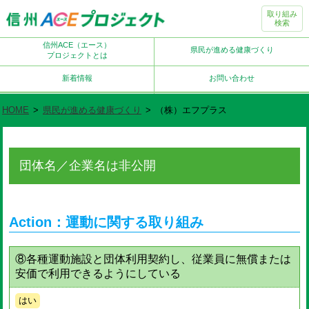
取り組み
検索
信州ACE（エース）
県民が進める健康づくり
プロジェクトとは
新着情報
お問い合わせ
HOME
>
県民が進める健康づくり
>
（株）エフプラス
団体名／企業名は非公開
Action：運動に関する取り組み
⑧各種運動施設と団体利用契約し、従業員に無償または
安価で利用できるようにしている
はい