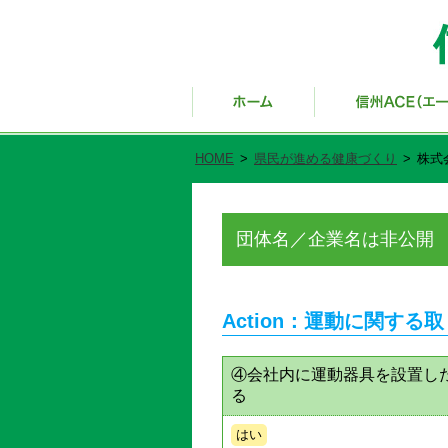
HOME
>
県民が進める健康づくり
>
株式
団体名／企業名は非公開
Action：運動に関する
④会社内に運動器具を設置し
る
はい