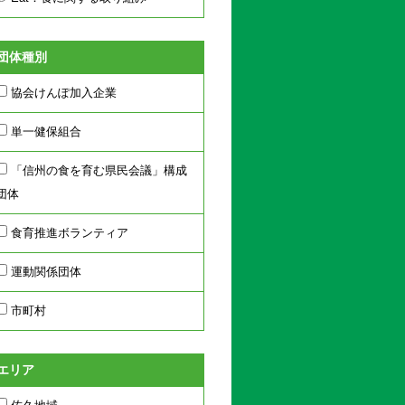
団体種別
協会けんぽ加入企業
単一健保組合
「信州の食を育む県民会議」構成
団体
食育推進ボランティア
運動関係団体
市町村
エリア