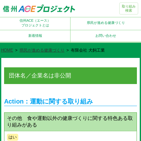
取り組み
検索
信州ACE（エース）
県民が進める健康づくり
プロジェクトとは
新着情報
お問い合わせ
HOME
>
県民が進める健康づくり
>
有限会社 犬飼工業
団体名／企業名は非公開
Action：運動に関する取り組み
その他 食や運動以外の健康づくりに関する特色ある取
り組みがある
はい