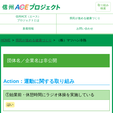
取り組み
検索
信州ACE（エース）
県民が進める健康づくり
プロジェクトとは
新着情報
お問い合わせ
HOME
>
県民が進める健康づくり
>
（株）マツハシ冷熱
団体名／企業名は非公開
Action：運動に関する取り組み
①始業前・休憩時間にラジオ体操を実施している
はい