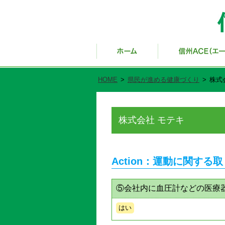
HOME
>
県民が進める健康づくり
>
株式
株式会社 モテキ
Action：運動に関する
⑤会社内に血圧計などの医療
はい