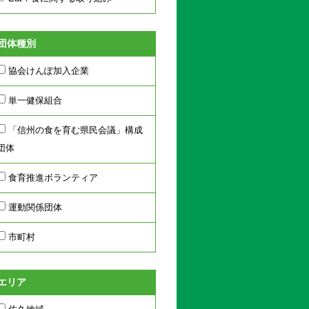
団体種別
協会けんぽ加入企業
単一健保組合
「信州の食を育む県民会議」構成
団体
食育推進ボランティア
運動関係団体
市町村
エリア