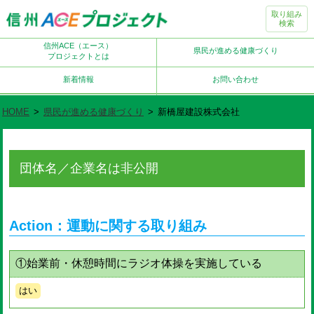
取り組み
検索
信州ACE（エース）
県民が進める健康づくり
プロジェクトとは
新着情報
お問い合わせ
HOME
>
県民が進める健康づくり
>
新橋屋建設株式会社
団体名／企業名は非公開
Action：運動に関する取り組み
①始業前・休憩時間にラジオ体操を実施している
はい