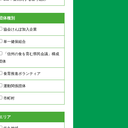
団体種別
協会けんぽ加入企業
単一健保組合
「信州の食を育む県民会議」構成
団体
食育推進ボランティア
運動関係団体
市町村
エリア