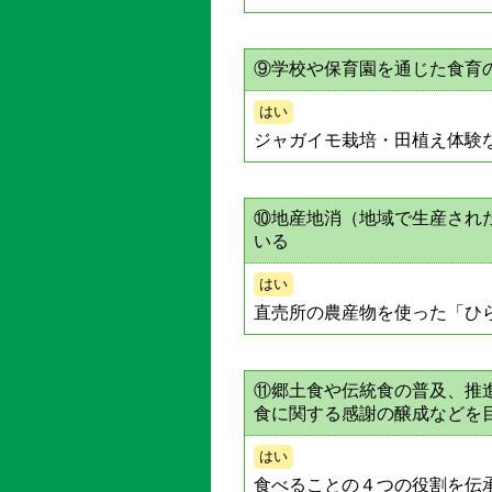
⑨学校や保育園を通じた食育
はい
ジャガイモ栽培・田植え体験
⑩地産地消（地域で生産され
いる
はい
直売所の農産物を使った「ひ
⑪郷土食や伝統食の普及、推
食に関する感謝の醸成などを
はい
食べることの４つの役割を伝