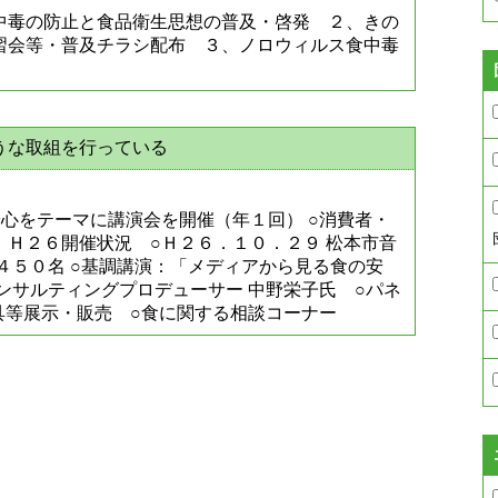
中毒の防止と食品衛生思想の普及・啓発 ２、きの
習会等・普及チラシ配布 ３、ノロウィルス食中毒
うな取組を行っている
心をテーマに講演会を開催（年１回） ○消費者・
。Ｈ２６開催状況 ○Ｈ２６．１０．２９ 松本市音
４５０名 ○基調講演：「メディアから見る食の安
ンサルティングプロデューサー 中野栄子氏 ○パネ
具等展示・販売 ○食に関する相談コーナー