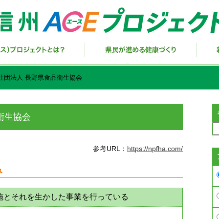
社団法人 長野県食品衛生協会
衛生協会
参考URL：
https://npfha.com/
み
施とそれを生かした事業を行っている