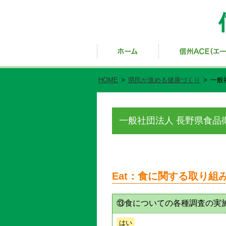
HOME
>
県民が進める健康づくり
>
一般
一般社団法人 長野県食品
Eat：食に関する取り組
⑬食についての各種調査の実
はい