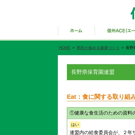
HOME
>
県民が進める健康づくり
>
長野
長野県保育園連盟
Eat：食に関する取り組
①健康な食生活のための資料
はい
連盟内の給食委員会が、２年