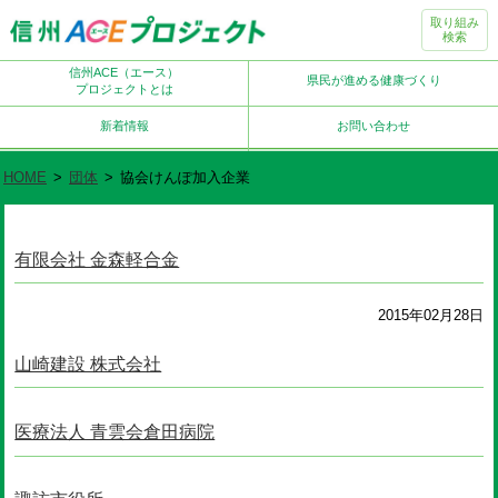
取り組み
検索
信州ACE（エース）
県民が進める健康づくり
プロジェクトとは
新着情報
お問い合わせ
HOME
>
団体
>
協会けんぽ加入企業
有限会社 金森軽合金
2015年02月28日
山崎建設 株式会社
医療法人 青雲会倉田病院