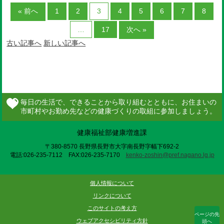
« 前へ
1
2
3
4
5
6
7
8
…
17
次へ »
古い記事へ
新しい記事へ
健康福祉部健康増進課
〒380-8570 長野県長野市大字南長野字幅下692-2
電話:026-235-7112 FAX:026-235-7170
kenko-zoshin@pref.nagano.lg.jp
個人情報について
リンクについて
このサイトの考え方
ページの先
ウェブアクセシビリティ方針
頭へ