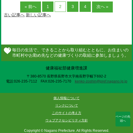
« 前へ
1
2
3
4
次へ »
古い記事へ
新しい記事へ
健康福祉部健康増進課
〒380-8570 長野県長野市大字南長野字幅下692-2
電話:026-235-7112 FAX:026-235-7170
kenko-zoshin@pref.nagano.lg.jp
個人情報について
リンクについて
このサイトの考え方
ページの先
ウェブアクセシビリティ方針
頭へ
Copyright © Nagano Prefecture. All Rights Reserved.