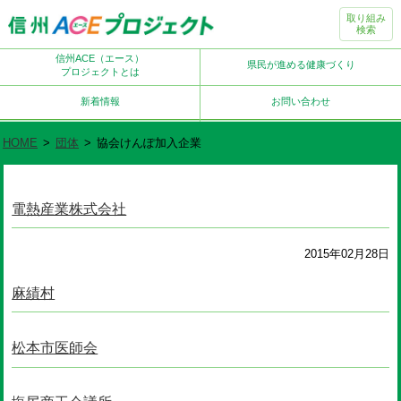
取り組み
検索
信州ACE（エース）
県民が進める健康づくり
プロジェクトとは
新着情報
お問い合わせ
HOME
>
団体
>
協会けんぽ加入企業
電熱産業株式会社
2015年02月28日
麻績村
松本市医師会